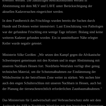
erweitert werden. Die zukünftigen Restriktionszonen werden in
Abstimmung mit dem MLV und LAVE unter Berücksichtigung der
aktuellen Kadaversuchen eingerichtet werden.
In dem Fundbereich des Frischlings wurden bereits die Suchen durch
Hunde und Drohnen weiter intensiviert. Laut Einschätzung von Pathologen
war der gefundene Frischling erst wenige Tage infiziert. Bislang sind keine
weiteren Kadaver gefunden worden. Ein in unmittelbarer Nähe erlegter
Keiler wurde negativ getestet.
Ministerin Silke Gorißen: „Wir setzen den Kampf gegen die Afrikanische
Schweinepest gemeinsam mit den Kreisen und in enger Abstimmung mit
unserem Nachbarn Hessen fort. Nordrhein-Westfalen verfügt über genug
technisches Material, um die Schutzmaßnahmen zur Eindämmung der
Wildschweine in der betroffenen Zone weiter zu stärken. Wir suchen hier
auch den engen Schulterschluss mit unseren Nachbarn in Hessen, auch bei
der Planung der tierseuchenrechtlich erforderlichen Zaunbaumaßnahmen.“
Das Ministerium für Landwirtschaft und Verbraucherschutz steht seit dem
Ausbruch der ASP in Nordrhein-Westfalen mit dem hessischen Ministerium