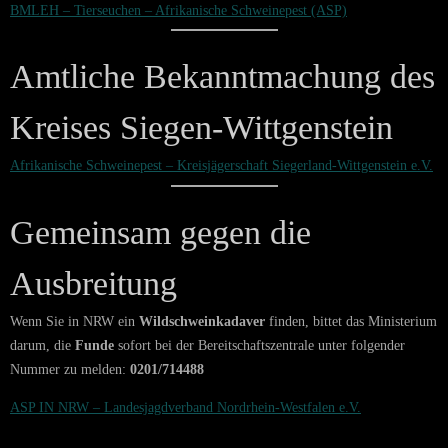
:
BMLEH – Tierseuchen – Afrikanische Schweinepest (ASP)
Informationen
zur
Amtliche Bekanntmachung des
ASP
Update
Kreises Siegen-Wittgenstein
14.02.2026
:
Afrikanische Schweinepest – Kreisjägerschaft Siegerland-Wittgenstein e.V.
In
zu
Gemeinsam gegen die
A
Up
Ausbreitung
14
Wenn Sie in NRW ein
Wildschweinkadaver
finden, bittet das Ministerium
darum, die
Funde
sofort bei der Bereitschaftszentrale unter folgender
Nummer zu melden:
0201/714488
:
ASP IN NRW – Landesjagdverband Nordrhein-Westfalen e.V.
Informationen